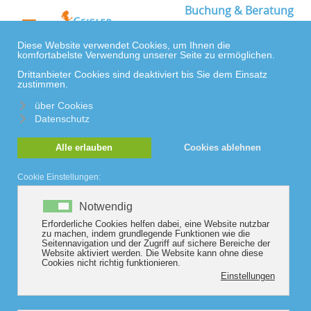
Buchung & Beratung
≡
+49 431/ 24 72 713
ERGO Reiseversicherung
Leistungen
Preise
Buchungsanfrage